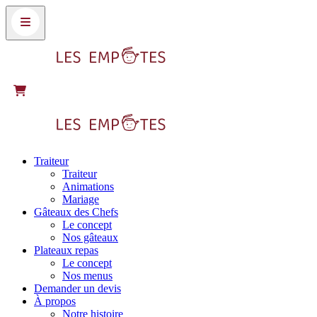
Traiteur
Traiteur
Animations
Mariage
Gâteaux des Chefs
Le concept
Nos gâteaux
Plateaux repas
Le concept
Nos menus
Demander un devis
À propos
Notre histoire