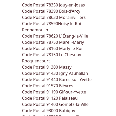
Code Postal 78350
Jouy-en-Josas
Code Postal 78390
Bois-d’Arcy
Code Postal 78630
Morainvilliers
Code Postal 78590
Noisy-le-Roi
Rennemoulin
Code Postal 78620
L’ Étang-la-Ville
Code Postal 78750
Mareil-Marly
Code Postal 78160
Marly-le-Roi
Code Postal 78150
Le Chesnay
Rocquencourt
Code Postal 91300
Massy
Code Postal 91430
Igny
Vauhallan
Code Postal 91440
Bures-sur-Yvette
Code Postal 91570
Bièvres
Code Postal 91190
Gif-sur-Yvette
Code Postal 91120
Palaiseau
Code Postal 91400
Gometz-la-Ville
Code Postal 93000
Bobigny