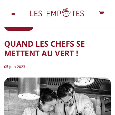
Accueil
>
Blog
>
Quand les chefs se mettent au vert !
Entre Pot's
QUAND LES CHEFS SE
METTENT AU VERT !
05 juin 2023