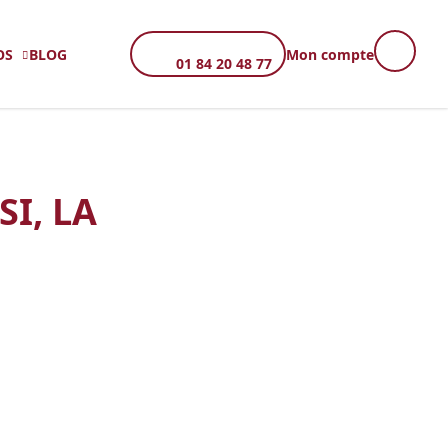
OS
BLOG
Mon compte
01 84 20 48 77
I, LA