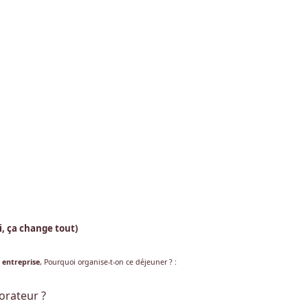
ui, ça change tout)
 entreprise
,
Pourquoi organise-t-on ce déjeuner ?
:
orateur ?