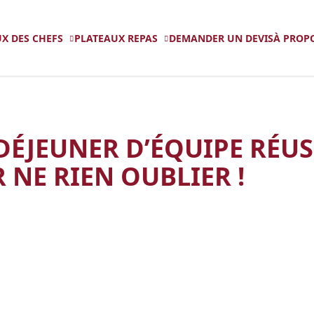
X DES CHEFS
PLATEAUX REPAS
DEMANDER UN DEVIS
À PROP
d’équipe réussi, la checklist pour ne rien oublier !
ÉJEUNER D’ÉQUIPE RÉUSS
 NE RIEN OUBLIER !