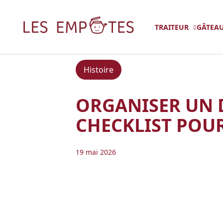
TRAITEUR
GÂTEAU
Accueil
>
Blog
>
Organiser un déjeuner 
Histoire
ORGANISER UN D
CHECKLIST POUR
19 mai 2026