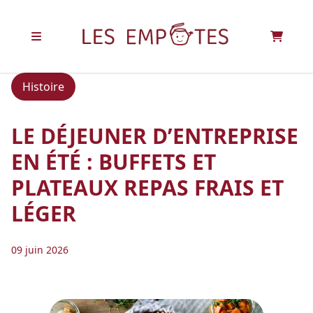
Accueil
>
Blog
>
Le déjeuner d’entreprise en été :
buffets et plateaux repas frais et léger
Histoire
LE DÉJEUNER D’ENTREPRISE
EN ÉTÉ : BUFFETS ET
PLATEAUX REPAS FRAIS ET
LÉGER
09 juin 2026