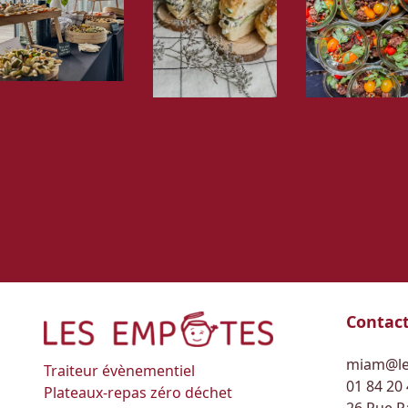
Contac
miam@le
Traiteur évènementiel
01 84 20
Plateaux-repas zéro déchet