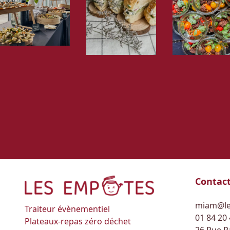
Contac
miam@le
Traiteur évènementiel
01 84 20
Plateaux-repas zéro déchet